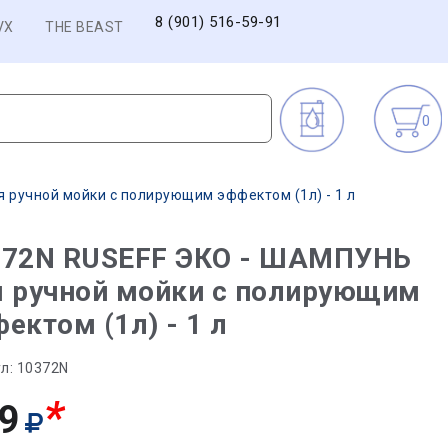
8 (901) 516-59-91
VX
THE BEAST
0
 ручной мойки с полирующим эффектом (1л) - 1 л
372N RUSEFF ЭКО - ШАМПУНЬ
я ручной мойки с полирующим
ектом (1л) - 1 л
л:
10372N
*
9