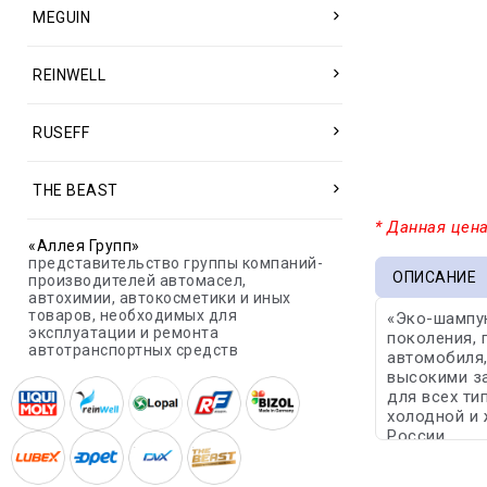
MEGUIN
REINWELL
RUSEFF
THE BEAST
* Данная цена
«Аллея Групп»
представительство группы компаний-
ОПИСАНИЕ
производителей автомасел,
автохимии, автокосметики и иных
товаров, необходимых для
«Эко-шампун
эксплуатации и ремонта
поколения, 
автотранспортных средств
автомобиля,
высокими з
для всех ти
холодной и 
России.