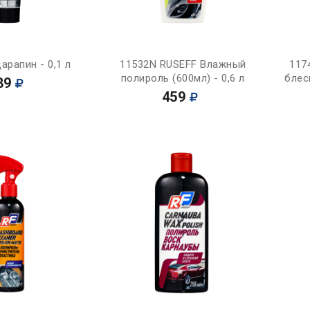
Купить
Купить
арапин - 0,1 л
11532N RUSEFF Влажный
117
полироль (600мл) - 0,6 л
блес
89
459