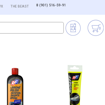
8 (901) 516-59-91
VX
THE BEAST
0