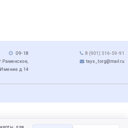
09-18
8 (901) 516-59-91
г.Раменское,
tays_torg@mail.ru
 Имение д.14
карты, для