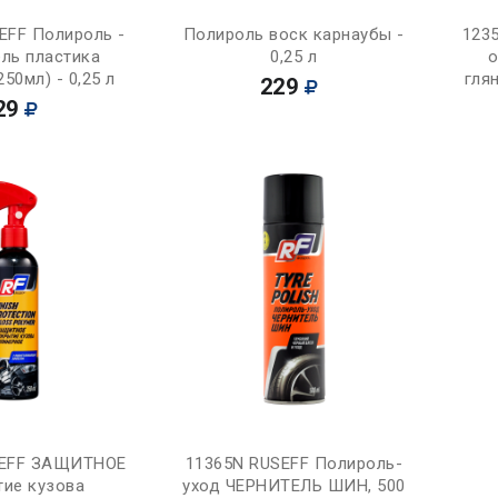
Купить
Купить
EFF Полироль -
Полироль воск карнаубы -
123
ель пластика
0,25 л
о
50мл) - 0,25 л
глян
229
29
Купить
Купить
SEFF ЗАЩИТНОЕ
11365N RUSEFF Полироль-
тие кузова
уход ЧЕРНИТЕЛЬ ШИН, 500