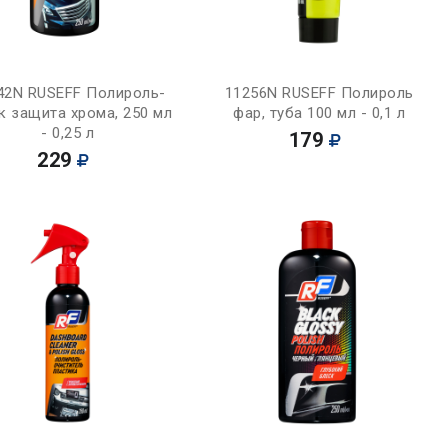
Купить
Купить
42N RUSEFF Полироль-
11256N RUSEFF Полироль
к защита хрома, 250 мл
фар, туба 100 мл - 0,1 л
- 0,25 л
179
229