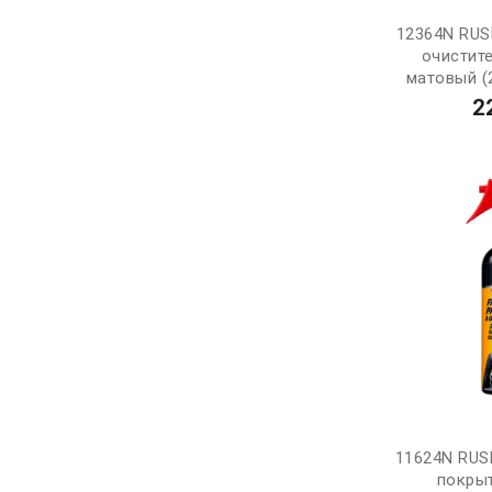
12364N RUS
очистит
матовый (2
2
11624N RU
покры