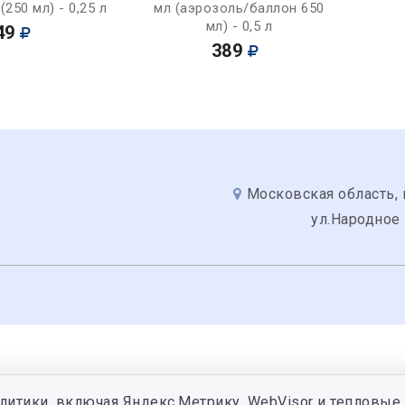
250 мл) - 0,25 л
мл (аэрозоль/баллон 650
мл) - 0,5 л
49
389
Московская область, 
ул.Народное
литики, включая Яндекс.Метрику, WebVisor и тепловые 