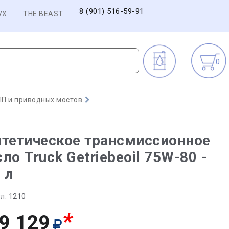
8 (901) 516-59-91
VX
THE BEAST
0
П и приводных мостов
тетическое трансмиссионное
ло Truck Getriebeoil 75W-80 -
 л
л:
1210
*
9 129