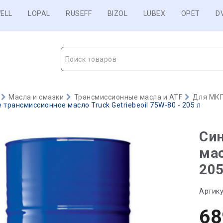
ELL
LOPAL
RUSEFF
BIZOL
LUBEX
OPET
D
Поиск товаров
Масла и смазки
Трансмиссионные масла и ATF
Для МКП
 трансмиссионное масло Truck Getriebeoil 75W-80 - 205 л
Син
мас
205
Артику
68