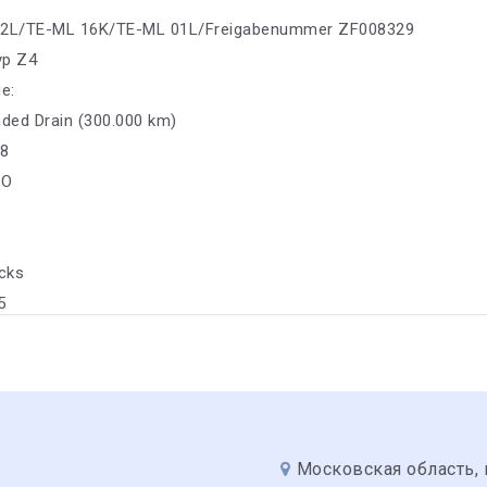
02L/TE-ML 16K/TE-ML 01L/Freigabenummer ZF008329
yp Z4
е:
nded Drain (300.000 km)
08
CO
ucks
5
Московская область, 