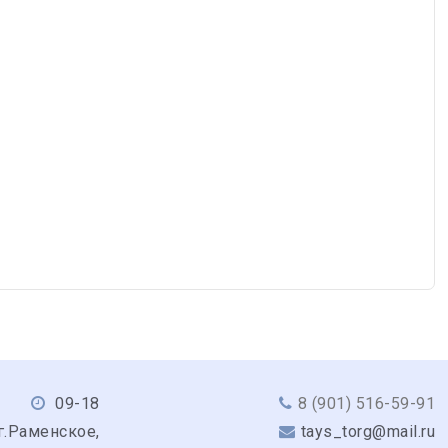
09-18
8 (901) 516-59-91
г.Раменское,
tays_torg@mail.ru