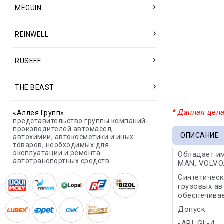
MEGUIN
REINWELL
RUSEFF
THE BEAST
* Данная цена
«Аллея Групп»
представительство группы компаний-
производителей автомасел,
ОПИСАНИЕ
автохимии, автокосметики и иных
товаров, необходимых для
эксплуатации и ремонта
Обладает им
автотранспортных средств
MAN, VOLVO
Синтетическ
грузовых ав
обеспечивае
Допуск:
-API: GL-4