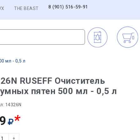
8 (901) 516-59-91
VX
THE BEAST
0
 мл - 0,5 л
326N RUSEFF Очиститель
умных пятен 500 мл - 0,5 л
л:
14326N
*
9
+