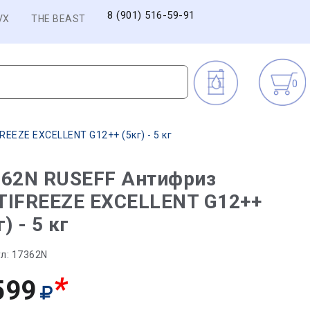
8 (901) 516-59-91
VX
THE BEAST
0
EEZE EXCELLENT G12++ (5кг) - 5 кг
362N RUSEFF Антифриз
TIFREEZE EXCELLENT G12++
г) - 5 кг
л:
17362N
*
599