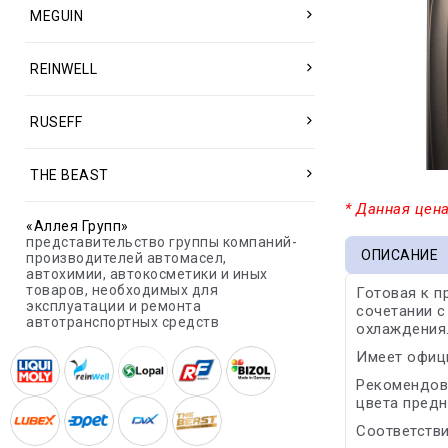
MEGUIN
REINWELL
RUSEFF
THE BEAST
* Данная цена
«Аллея Групп»
представительство группы компаний-
ОПИСАНИЕ
производителей автомасел,
автохимии, автокосметики и иных
товаров, необходимых для
Готовая к 
эксплуатации и ремонта
сочетании с
автотранспортных средств
охлаждения
Имеет офици
Рекомендова
цвета предн
Соответстви