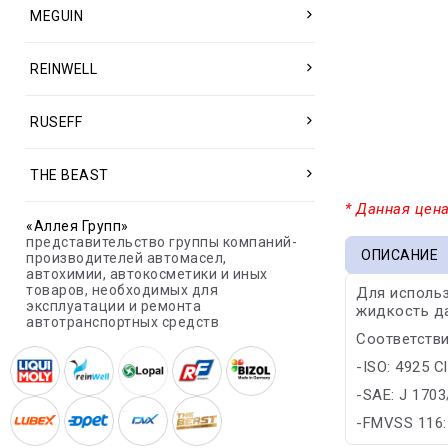
MEGUIN
REINWELL
RUSEFF
THE BEAST
* Данная цена
«Аллея Групп»
представительство группы компаний-
ОПИСАНИЕ
производителей автомасел,
автохимии, автокосметики и иных
товаров, необходимых для
Для использ
эксплуатации и ремонта
жидкость да
автотранспортных средств
Соответстви
-ISO: 4925 C
-SAE: J 1703
-FMVSS 116: