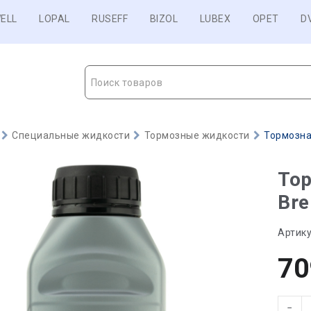
ELL
LOPAL
RUSEFF
BIZOL
LUBEX
OPET
D
Поиск товаров
Специальные жидкости
Тормозные жидкости
Тормозная
То
Bre
Артику
70
−