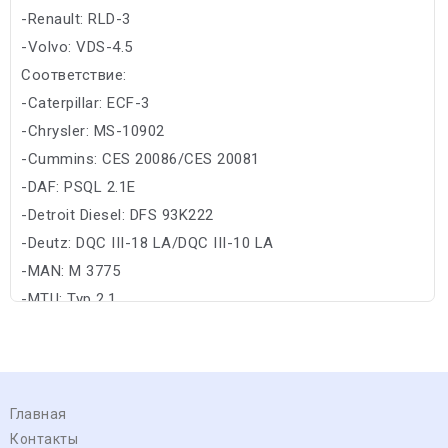
-Renault: RLD-3
-Volvo: VDS-4.5
Соответствие:
-Caterpillar: ECF-3
-Chrysler: MS-10902
-Cummins: CES 20086/CES 20081
-DAF: PSQL 2.1E
-Detroit Diesel: DFS 93K222
-Deutz: DQC III-18 LA/DQC III-10 LA
-MAN: M 3775
-MTU: Typ 2.1
Главная
Контакты