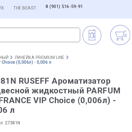
8 (901) 516-59-91
VX
THE BEAST
0
ТНЫЙ
ЛИНЕЙКА PREMIUM LINE
oice (0,006л) - 0,006 л
381N RUSEFF Ароматизатор
двесной жидкостный PARFUM
FRANCE VIP Choice (0,006л) -
06 л
л:
27381N