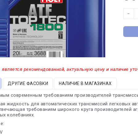
−
 является рекомендованной, актуальную цену и наличие уто
ДРУГИЕ ФАСОВКИ
НАЛИЧИЕ В МАГАЗИНАХ
амым современным требованиям производителей трансмисси
кая жидкость для автоматических трансмиссий легковых а
твечающая требованиям широкого круга производителей агр
ых колебаниях.
е:
LV