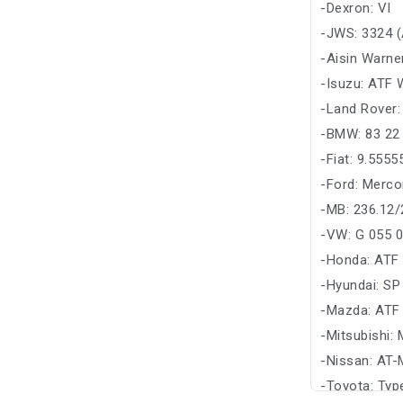
-Dexron: VI
-JWS: 3324 (
-Aisin Warne
-Isuzu: ATF 
-Land Rover
-BMW: 83 22 
-Fiat: 9.555
-Ford: Merco
-MB: 236.12/
-VW: G 055 
-Honda: ATF
-Hyundai: SP
-Mazda: ATF
-Mitsubishi:
-Nissan: AT-
-Toyota: Ty