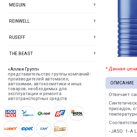
MEGUIN
REINWELL
RUSEFF
THE BEAST
* Данная цена
«Аллея Групп»
представительство группы компаний-
производителей автомасел,
ОПИСАНИЕ
автохимии, автокосметики и иных
товаров, необходимых для
эксплуатации и ремонта
Отвечает с
автотранспортных средств
Синтетичес
присадок, о
температурн
Соответстви
-JASO: 1-A 