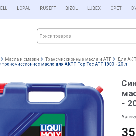
ELL
LOPAL
RUSEFF
BIZOL
LUBEX
OPET
D
Поиск товаров
Масла и смазки
Трансмиссионные масла и ATF
Для АКП
 трансмиссионное масло для АКПП Top Tec ATF 1800 - 20 л
Син
мас
- 2
Артику
35