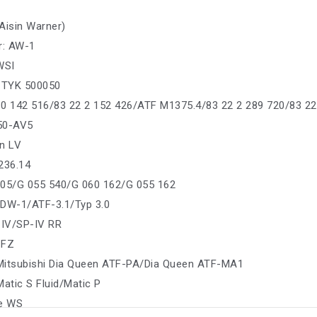
Aisin Warner)
r: AW-1
WSI
: TYK 500050
0 142 516/83 22 2 152 426/ATF M1375.4/83 22 2 289 720/83 22
550-AV5
n LV
236.14
005/G 055 540/G 060 162/G 055 162
 DW-1/ATF-3.1/Typ 3.0
 IV/SP-IV RR
 FZ
 Mitsubishi Dia Queen ATF-PA/Dia Queen ATF-MA1
Matic S Fluid/Matic P
pe WS