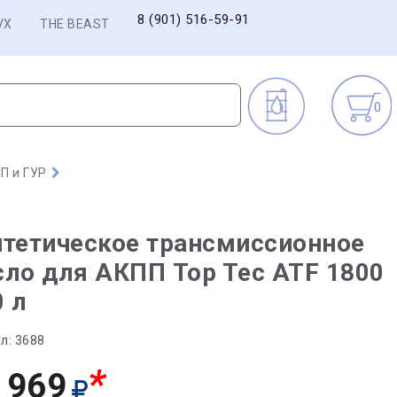
8 (901) 516-59-91
VX
THE BEAST
0
П и ГУР
тетическое трансмиссионное
ло для АКПП Top Tec ATF 1800
0 л
л:
3688
*
 969