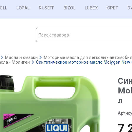
ELL
LOPAL
RUSEFF
BIZOL
LUBEX
OPET
D
Поиск товаров
Масла и смазки
Моторные масла для легковых автомобиле
сла - Молиген
Синтетическое моторное масло Molygen New G
Син
Mol
л
Артику
7 