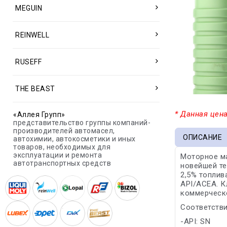
MEGUIN
REINWELL
RUSEFF
THE BEAST
* Данная цена
«Аллея Групп»
представительство группы компаний-
производителей автомасел,
ОПИСАНИЕ
автохимии, автокосметики и иных
товаров, необходимых для
эксплуатации и ремонта
Моторное м
автотранспортных средств
новейшей те
2,5% топлив
API/ACEA. К
коммерческо
Соответстви
-API: SN