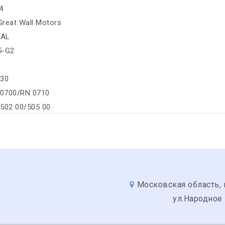
4
 Great Wall Motors
VAL
35-G2
330
 0700/RN 0710
/502 00/505 00
Московская область, 
ул.Народное