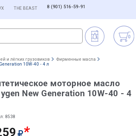
8 (901) 516-59-91
VX
THE BEAST
0
й и лёгких грузовиков
Фирменные масла
eneration 10W-40 - 4 л
тетическое моторное масло
ygen New Generation 10W-40 - 4
л:
8538
*
259