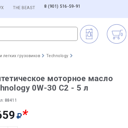
8 (901) 516-59-91
VX
THE BEAST
0
 легких грузовиков
Technology
тетическое моторное масло
hnology 0W-30 C2 - 5 л
л:
88411
*
659