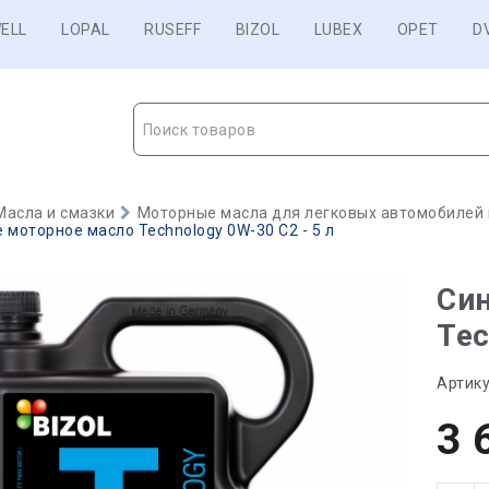
ELL
LOPAL
RUSEFF
BIZOL
LUBEX
OPET
D
Поиск товаров
Масла и смазки
Моторные масла для легковых автомобилей и
 моторное масло Technology 0W-30 C2 - 5 л
Син
Tec
Артику
3 