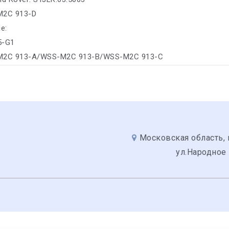
M2C 913-D
е:
35-G1
-M2C 913-A/WSS-M2C 913-B/WSS-M2C 913-C
Московская область, 
ул.Народное