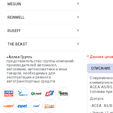
MEGUIN
REINWELL
RUSEFF
THE BEAST
* Данная цена
«Аллея Групп»
представительство группы компаний-
производителей автомасел,
ОПИСАНИЕ
автохимии, автокосметики и иных
товаров, необходимых для
эксплуатации и ремонта
Современное
автотранспортных средств
коммерческо
ACEA A5/B5
топлива при
Допуск:
-ACEA: A5/B
-Jaguar / La