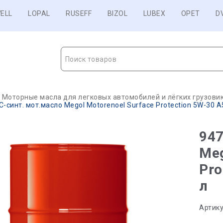
ELL
LOPAL
RUSEFF
BIZOL
LUBEX
OPET
D
Поиск товаров
Моторные масла для легковых автомобилей и лёгких грузови
-синт. мот.масло Megol Motorenoel Surface Protection 5W-30 A5
947
Meg
Pro
л
Артику