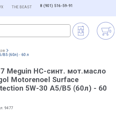
8 (901) 516-59-91
VX
THE BEAST
0
ков
/B5 (60л) - 60 л
7 Meguin НС-синт. мот.масло
ol Motorenoel Surface
tection 5W-30 A5/B5 (60л) - 60
л:
9477