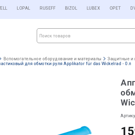
ELL
LOPAL
RUSEFF
BIZOL
LUBEX
OPET
D
Поиск товаров
Вспомогательное оборудование и материалы
Защитные и
стиковый для обмотки руля Applikator für das Wickelrad - 0 л
Ап
обм
Wic
Артику
15