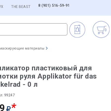
8 (901) 516-59-91
VX
THE BEAST
0
 маскирующие материалы
пликатор пластиковый для
отки руля Applikator für das
kelrad - 0 л
л:
99247
*
9