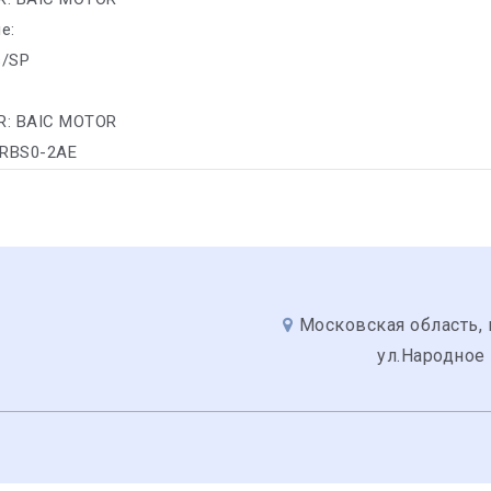
е:
s/SP
R: BAIC MOTOR
 RBS0-2AE
Московская область, 
ул.Народное