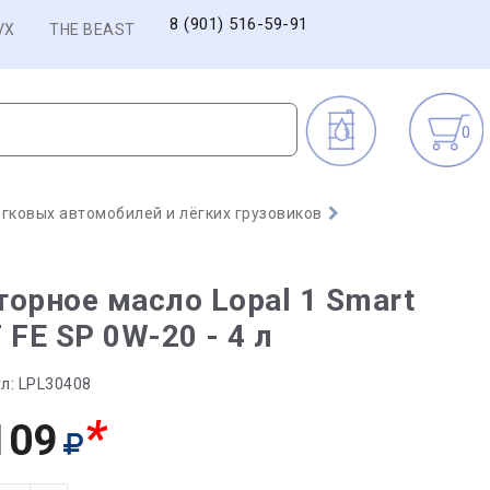
8 (901) 516-59-91
VX
THE BEAST
0
гковых автомобилей и лёгких грузовиков
орное масло Lopal 1 Smart
 FE SP 0W-20 - 4 л
л:
LPL30408
*
109