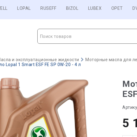
ELL
LOPAL
RUSEFF
BIZOL
LUBEX
OPET
D
Поиск товаров
асла и эксплуатационные жидкости
Моторные масла для ле
о Lopal 1 Smart ESF FE SP 0W-20 - 4 л
Мот
ESF
Артику
5 