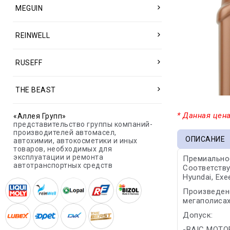
MEGUIN
REINWELL
RUSEFF
THE BEAST
* Данная цена
«Аллея Групп»
представительство группы компаний-
производителей автомасел,
ОПИСАНИЕ
автохимии, автокосметики и иных
товаров, необходимых для
эксплуатации и ремонта
Премиальное
автотранспортных средств
Соответству
Hyundai, Exee
Произведено
мегаполисах
Допуск:
-BAIC MOTO